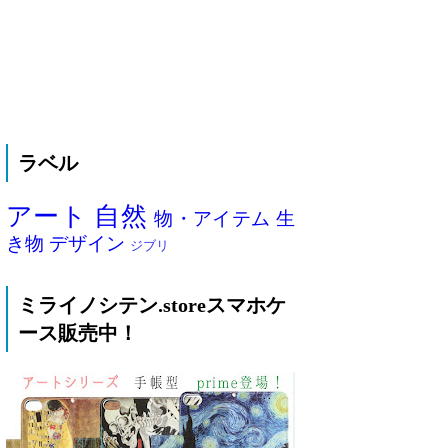
ラベル
アート
自然
物・アイテム
生
き物
デザイン
ジブリ
ミライノシテン.storeスマホケ
ース販売中！