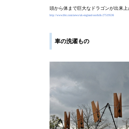
頭から体まで巨大なドラゴンが出来上
http://www.bbc.com/news/uk-england-norfolk-27519536
車の洗濯もの