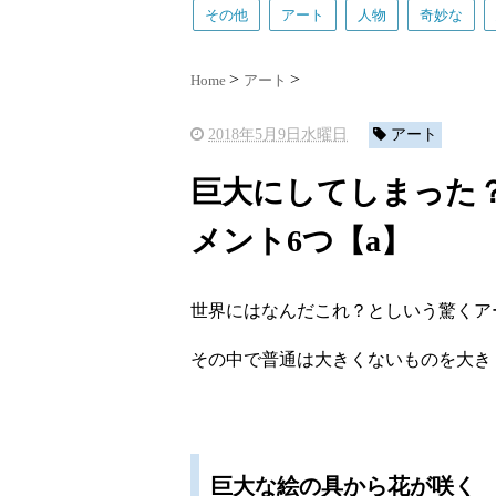
その他
アート
人物
奇妙な
Home
アート
2018年5月9日水曜日
アート
巨大にしてしまった
メント6つ【a】
世界にはなんだこれ？としいう驚くア
その中で普通は大きくないものを大き
巨大な絵の具から花が咲く