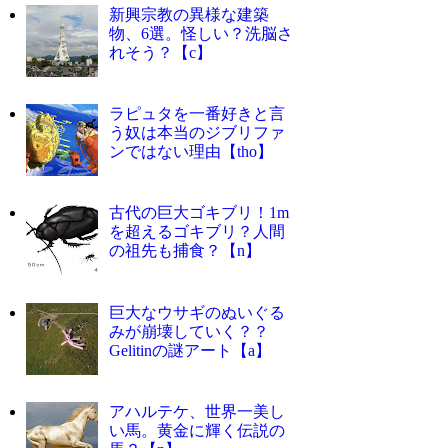
新興宗教の異様な建築
物、6選。怪しい？洗脳さ
れそう？【c】
ラピュタを一番好きと言
う奴は本当のジブリファ
ンではない理由【tho】
古代の巨大ゴキブリ！1m
を超えるゴキブリ？人間
の祖先も捕食？【n】
巨大なウサギのぬいぐる
みが崩壊していく？？
Gelitinの謎アート【a】
アハルテケ、世界一美し
い馬。黄金に輝く伝説の