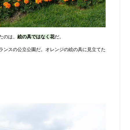
たのは、
絵の具ではなく花
だ。
ランスの公立公園だ。オレンジの絵の具に見立てた