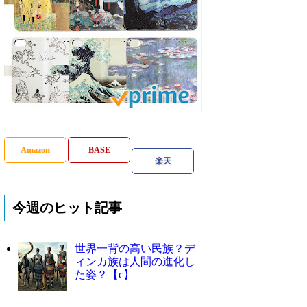
Amazon
BASE
楽天
今週のヒット記事
世界一背の高い民族？デ
ィンカ族は人間の進化し
た姿？【c】