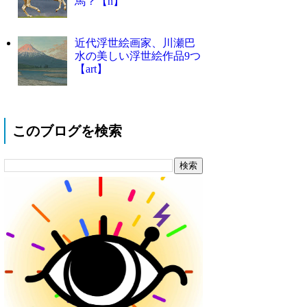
馬？【n】
近代浮世絵画家、川瀬巴
水の美しい浮世絵作品9つ
【art】
このブログを検索