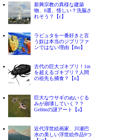
新興宗教の異様な建築
物、6選。怪しい？洗脳さ
れそう？【c】
ラピュタを一番好きと言
う奴は本当のジブリファ
ンではない理由【tho】
古代の巨大ゴキブリ！1m
を超えるゴキブリ？人間
の祖先も捕食？【n】
巨大なウサギのぬいぐる
みが崩壊していく？？
Gelitinの謎アート【a】
近代浮世絵画家、川瀬巴
水の美しい浮世絵作品9つ