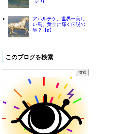
【art】
アハルテケ、世界一美し
い馬。黄金に輝く伝説の
馬？【n】
このブログを検索