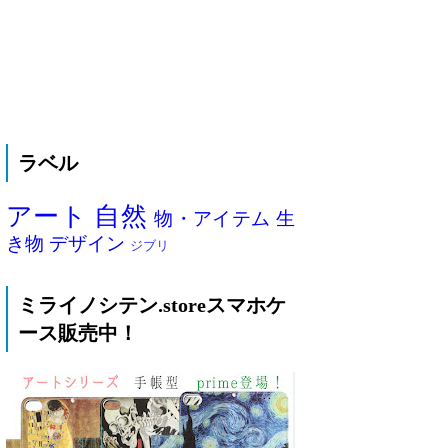
ラベル
アート
自然
物・アイテム
生
き物
デザイン
ジブリ
ミライノシテン.storeスマホケ
ース販売中！