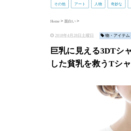
その他
アート
人物
奇妙な
Home
面白い
2018年4月28日土曜日
物・アイテム
巨乳に見える3DTシ
した貧乳を救うTシャ