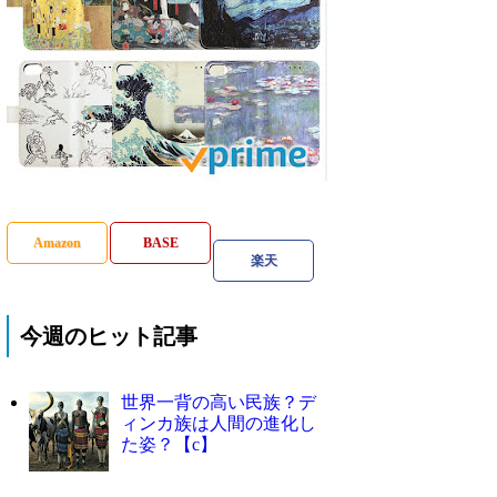
Amazon
BASE
楽天
今週のヒット記事
世界一背の高い民族？デ
ィンカ族は人間の進化し
た姿？【c】