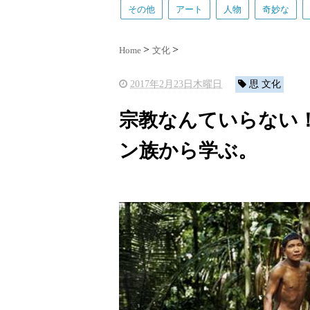
その他
アート
人物
奇妙な
Home
文化
2017年2月23日木曜日
思 文化
宗教なんていらない
ン族から学ぶ。