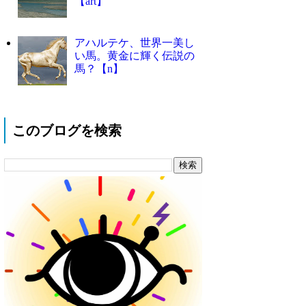
【art】
アハルテケ、世界一美し
い馬。黄金に輝く伝説の
馬？【n】
このブログを検索