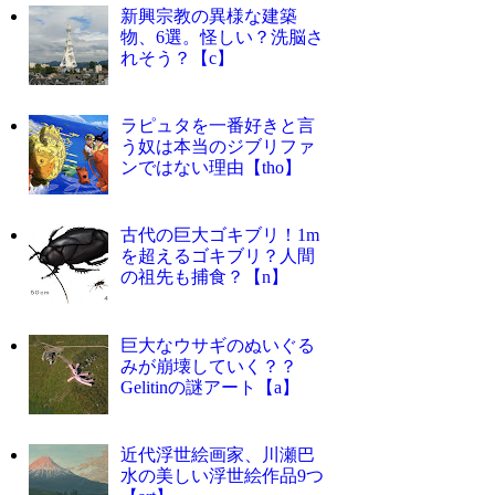
新興宗教の異様な建築
物、6選。怪しい？洗脳さ
れそう？【c】
ラピュタを一番好きと言
う奴は本当のジブリファ
ンではない理由【tho】
古代の巨大ゴキブリ！1m
を超えるゴキブリ？人間
の祖先も捕食？【n】
巨大なウサギのぬいぐる
みが崩壊していく？？
Gelitinの謎アート【a】
近代浮世絵画家、川瀬巴
水の美しい浮世絵作品9つ