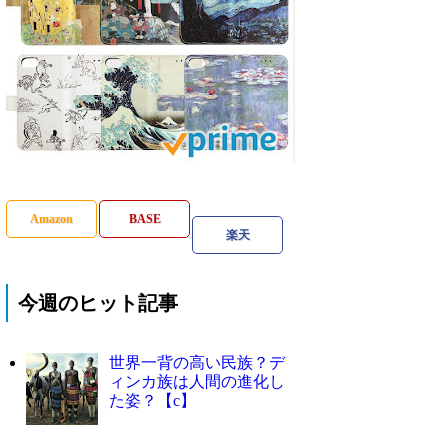
Amazon
BASE
楽天
今週のヒット記事
世界一背の高い民族？デ
ィンカ族は人間の進化し
た姿？【c】