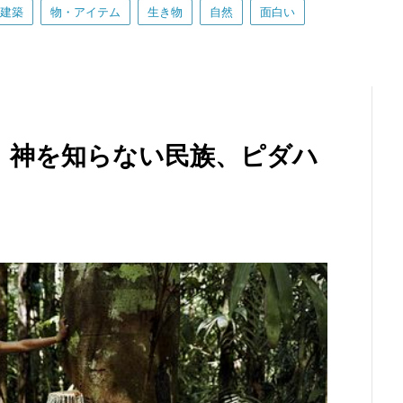
建築
物・アイテム
生き物
自然
面白い
！神を知らない民族、ピダハ