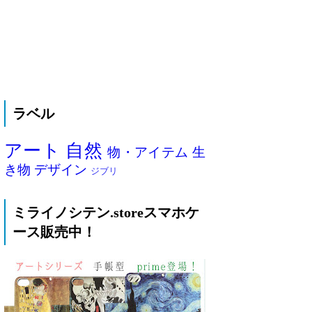
ラベル
アート
自然
物・アイテム
生
き物
デザイン
ジブリ
ミライノシテン.storeスマホケ
ース販売中！