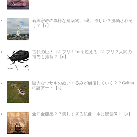
新興宗教の異様な建築物、6選。怪しい？洗脳されそ
う？【c】
古代の巨大ゴキブリ！1mを超えるゴキブリ？人間の
祖先も捕食？【n】
巨大なウサギのぬいぐるみが崩壊していく？？Gelitin
の謎アート【a】
全知全能感？？美しすぎる仏像、水月観音像！【a】