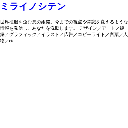
ミライノシテン
世界征服を企む悪の組織。今までの視点や常識を変えるような
情報を発信し、あなたを洗脳します。 デザイン／アート／建
築／グラフィック／イラスト／広告／コピーライト／言葉／人
物／etc...