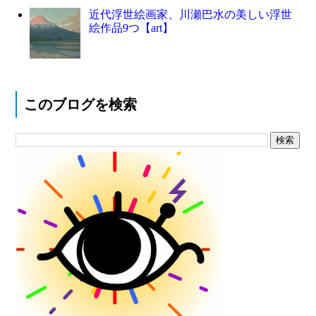
近代浮世絵画家、川瀬巴水の美しい浮世
絵作品9つ【art】
このブログを検索