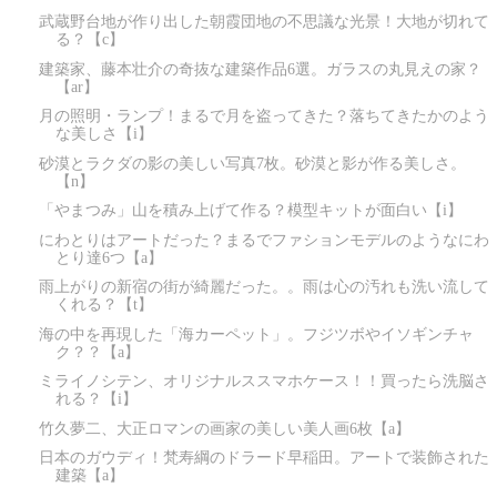
武蔵野台地が作り出した朝霞団地の不思議な光景！大地が切れて
る？【c】
建築家、藤本壮介の奇抜な建築作品6選。ガラスの丸見えの家？
【ar】
月の照明・ランプ！まるで月を盗ってきた？落ちてきたかのよう
な美しさ【i】
砂漠とラクダの影の美しい写真7枚。砂漠と影が作る美しさ。
【n】
「やまつみ」山を積み上げて作る？模型キットが面白い【i】
にわとりはアートだった？まるでファションモデルのようなにわ
とり達6つ【a】
雨上がりの新宿の街が綺麗だった。。雨は心の汚れも洗い流して
くれる？【t】
海の中を再現した「海カーペット」。フジツボやイソギンチャ
ク？？【a】
ミライノシテン、オリジナルススマホケース！！買ったら洗脳さ
れる？【i】
竹久夢二、大正ロマンの画家の美しい美人画6枚【a】
日本のガウディ！梵寿綱のドラード早稲田。アートで装飾された
建築【a】