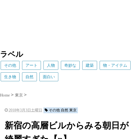
ラベル
その他
アート
人物
奇妙な
建築
物・アイテム
生き物
自然
面白い
Home
東京
2018年3月3日土曜日
その他 自然 東京
新宿の高層ビルからみる朝日が