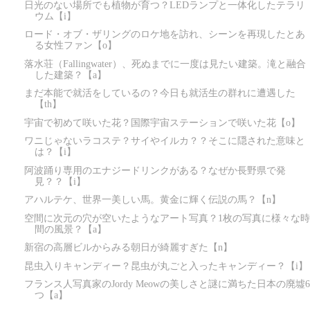
日光のない場所でも植物が育つ？LEDランプと一体化したテラリ
ウム【i】
ロード・オブ・ザリングのロケ地を訪れ、シーンを再現したとあ
る女性ファン【o】
落水荘（Fallingwater）、死ぬまでに一度は見たい建築。滝と融合
した建築？【a】
まだ本能で就活をしているの？今日も就活生の群れに遭遇した
【th】
宇宙で初めて咲いた花？国際宇宙ステーションで咲いた花【o】
ワニじゃないラコステ？サイやイルカ？？そこに隠された意味と
は？【i】
阿波踊り専用のエナジードリンクがある？なぜか長野県で発
見？？【i】
アハルテケ、世界一美しい馬。黄金に輝く伝説の馬？【n】
空間に次元の穴が空いたようなアート写真？1枚の写真に様々な時
間の風景？【a】
新宿の高層ビルからみる朝日が綺麗すぎた【n】
昆虫入りキャンディー？昆虫が丸ごと入ったキャンディー？【i】
フランス人写真家のJordy Meowの美しさと謎に満ちた日本の廃墟6
つ【a】