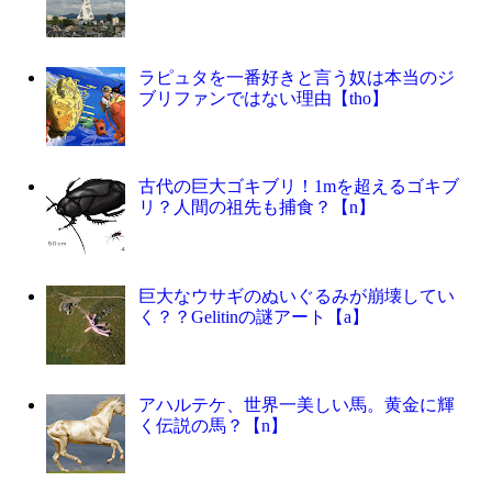
ラピュタを一番好きと言う奴は本当のジ
ブリファンではない理由【tho】
古代の巨大ゴキブリ！1mを超えるゴキブ
リ？人間の祖先も捕食？【n】
巨大なウサギのぬいぐるみが崩壊してい
く？？Gelitinの謎アート【a】
アハルテケ、世界一美しい馬。黄金に輝
く伝説の馬？【n】