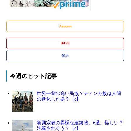
Amazon
BASE
楽天
今週のヒット記事
世界一背の高い民族？ディンカ族は人間
の進化した姿？【c】
新興宗教の異様な建築物、6選。怪しい？
洗脳されそう？【c】