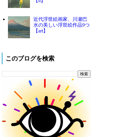
【n】
近代浮世絵画家、川瀬巴
水の美しい浮世絵作品9つ
【art】
このブログを検索