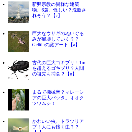
新興宗教の異様な建築
物、6選。怪しい？洗脳さ
れそう？【c】
巨大なウサギのぬいぐる
みが崩壊していく？？
Gelitinの謎アート【a】
古代の巨大ゴキブリ！1m
を超えるゴキブリ？人間
の祖先も捕食？【n】
まるで機械音？マレーシ
アの巨大バッタ。オオク
ツワムシ！
かわいい虫、トラツリア
ブ！人にも懐く虫？？