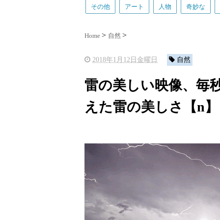
その他
アート
人物
奇妙な
Home
自然
2018年1月12日金曜日
自然
雷の美しい映像、毎秒
えた雷の美しさ【n】