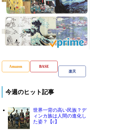
Amazon
BASE
楽天
今週のヒット記事
世界一背の高い民族？デ
ィンカ族は人間の進化し
た姿？【c】