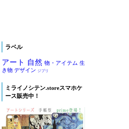
ラベル
アート
自然
物・アイテム
生
き物
デザイン
ジブリ
ミライノシテン.storeスマホケ
ース販売中！