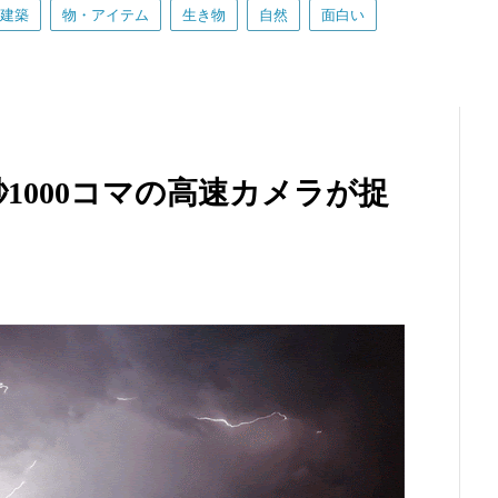
建築
物・アイテム
生き物
自然
面白い
1000コマの高速カメラが捉