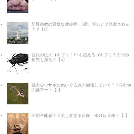
新興宗教の異様な建築物、6選。怪しい？洗脳されそ
う？【c】
古代の巨大ゴキブリ！1mを超えるゴキブリ？人間の
祖先も捕食？【n】
巨大なウサギのぬいぐるみが崩壊していく？？Gelitin
の謎アート【a】
全知全能感？？美しすぎる仏像、水月観音像！【a】