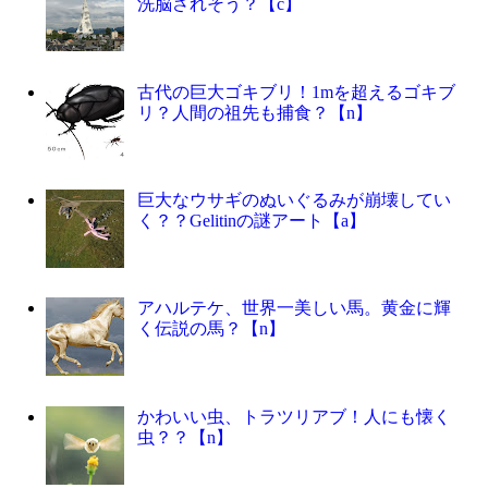
洗脳されそう？【c】
古代の巨大ゴキブリ！1mを超えるゴキブ
リ？人間の祖先も捕食？【n】
巨大なウサギのぬいぐるみが崩壊してい
く？？Gelitinの謎アート【a】
アハルテケ、世界一美しい馬。黄金に輝
く伝説の馬？【n】
かわいい虫、トラツリアブ！人にも懐く
虫？？【n】