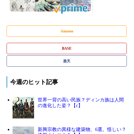
Amazon
BASE
楽天
今週のヒット記事
世界一背の高い民族？ディンカ族は人間
の進化した姿？【c】
新興宗教の異様な建築物、6選。怪しい？