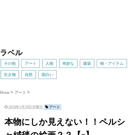
ラベル
その他
アート
人物
奇妙な
建築
物・アイテム
生き物
自然
面白い
Home
アート
2018年1月29日月曜日
アート
本物にしか見えない！！ペルシ