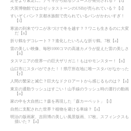
足をより素足に。ナイキから貼るシューズが発売される？【i】
大英博物館ではロゼッタストーンのUSBが売られている？【i】
すいぞくパン？京都水族館で売られているパンがかわいすぎ！
【i】
寒波の到来でワニが氷づけで冬を越す？？ワニも生きるのに大変
だ【n】
折り鶴をデコレート？？進化したいろんな折り鶴。7枚【a】
雷の美しい映像、毎秒1000コマの高速カメラが捉えた雷の美しさ
【n】
タスマニアの世界一の巨大ザリガニ！もはやモンスター！【n】
山口市にスタバができた！！県庁所在地に唯一スタバがなかった
【y】
人間の繁栄と滅亡？巨大なドクロアートから感じるものは？【a】
東京の通勤ラッシュはすごい！山手線のラッシュ時の運行の動画
【o】
家の中を大自然に？森を再現した「森カーペット」【i】
自然に支配された世界？植物を避ける車線？【a】
明治の版画家、吉田博の美しい風景版画、17枚。スフィンクスも
描いた？【a】