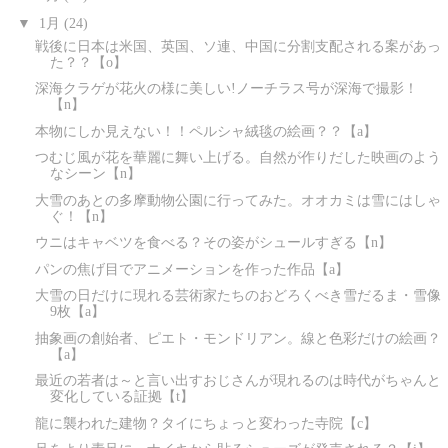
▼
1月
(24)
戦後に日本は米国、英国、ソ連、中国に分割支配される案があっ
た？？【o】
深海クラゲが花火の様に美しい!ノーチラス号が深海で撮影！
【n】
本物にしか見えない！！ペルシャ絨毯の絵画？？【a】
つむじ風が花を華麗に舞い上げる。自然が作りだした映画のよう
なシーン【n】
大雪のあとの多摩動物公園に行ってみた。オオカミは雪にはしゃ
ぐ！【n】
ウニはキャベツを食べる？その姿がシュールすぎる【n】
パンの焦げ目でアニメーションを作った作品【a】
大雪の日だけに現れる芸術家たちのおどろくべき雪だるま・雪像
9枚【a】
抽象画の創始者、ピエト・モンドリアン。線と色彩だけの絵画？
【a】
最近の若者は～と言い出すおじさんが現れるのは時代がちゃんと
変化している証拠【t】
龍に襲われた建物？タイにちょっと変わった寺院【c】