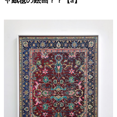
ャ絨毯の絵画？？【a】