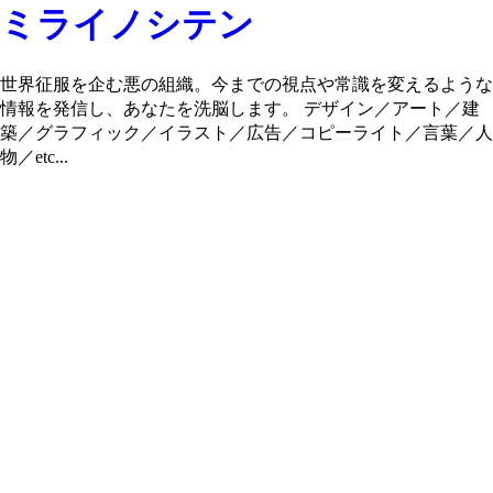
ミライノシテン
世界征服を企む悪の組織。今までの視点や常識を変えるような
情報を発信し、あなたを洗脳します。 デザイン／アート／建
築／グラフィック／イラスト／広告／コピーライト／言葉／人
物／etc...