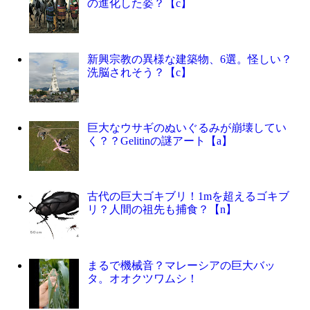
の進化した姿？【c】
新興宗教の異様な建築物、6選。怪しい？
洗脳されそう？【c】
巨大なウサギのぬいぐるみが崩壊してい
く？？Gelitinの謎アート【a】
古代の巨大ゴキブリ！1mを超えるゴキブ
リ？人間の祖先も捕食？【n】
まるで機械音？マレーシアの巨大バッ
タ。オオクツワムシ！