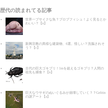
歴代の読まれてる記事
世界一ブサイクな魚？ブロブフィシュ！よく見るとか
わいい？【n】
新興宗教の異様な建築物、6選。怪しい？洗脳されそ
う？【c】
古代の巨大ゴキブリ！1mを超えるゴキブリ？人間の
祖先も捕食？【n】
巨大なウサギのぬいぐるみが崩壊していく？？Gelitin
の謎アート【a】