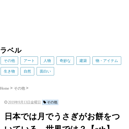
ラベル
その他
アート
人物
奇妙な
建築
物・アイテム
生き物
自然
面白い
Home
その他
2019年9月13日金曜日
その他
日本では月でうさぎがお餅をつ