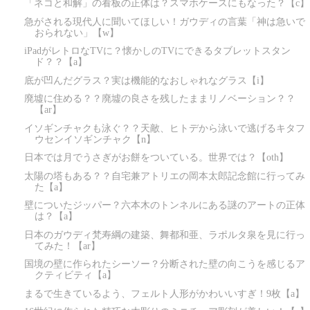
「ネコと和解」の看板の正体は？スマホケースにもなった？【c】
急がされる現代人に聞いてほしい！ガウディの言葉「神は急いで
おられない」【w】
iPadがレトロなTVに？懐かしのTVにできるタブレットスタン
ド？？【a】
底が凹んだグラス？実は機能的なおしゃれなグラス【i】
廃墟に住める？？廃墟の良さを残したままリノベーション？？
【ar】
イソギンチャクも泳ぐ？？天敵、ヒトデから泳いで逃げるキタフ
ウセンイソギンチャク【n】
日本では月でうさぎがお餅をついている。世界では？【oth】
太陽の塔もある？？自宅兼アトリエの岡本太郎記念館に行ってみ
た【a】
壁についたジッパー？六本木のトンネルにある謎のアートの正体
は？【a】
日本のガウディ梵寿綱の建築、舞都和亜、ラポルタ泉を見に行っ
てみた！【ar】
国境の壁に作られたシーソー？分断された壁の向こうを感じるア
クティビティ【a】
まるで生きているよう、フェルト人形がかわいいすぎ！9枚【a】