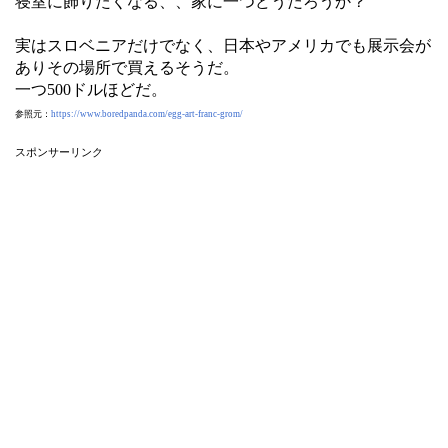
寝室に飾りたくなる、、家に一つどうだろうか？
実はスロベニアだけでなく、日本やアメリカでも展示会が
ありその場所で買えるそうだ。
一つ500ドルほどだ。
参照元：
https://www.boredpanda.com/egg-art-franc-grom/
スポンサーリンク