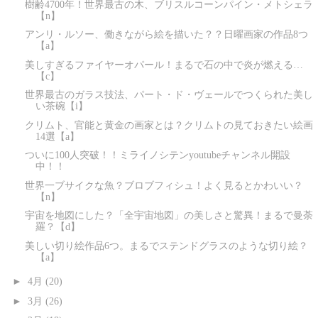
樹齢4700年！世界最古の木、ブリスルコーンパイン・メトシェラ
【n】
アンリ・ルソー、働きながら絵を描いた？？日曜画家の作品8つ
【a】
美しすぎるファイヤーオパール！まるで石の中で炎が燃える…
【c】
世界最古のガラス技法、パート・ド・ヴェールでつくられた美し
い茶碗【i】
クリムト、官能と黄金の画家とは？クリムトの見ておきたい絵画
14選【a】
ついに100人突破！！ミライノシテンyoutubeチャンネル開設
中！！
世界一ブサイクな魚？ブロブフィシュ！よく見るとかわいい？
【n】
宇宙を地図にした？「全宇宙地図」の美しさと驚異！まるで曼荼
羅？【d】
美しい切り絵作品6つ。まるでステンドグラスのような切り絵？
【a】
►
4月
(20)
►
3月
(26)