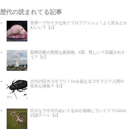
歴代の読まれてる記事
世界一ブサイクな魚？ブロブフィシュ！よく見るとか
わいい？【n】
新興宗教の異様な建築物、6選。怪しい？洗脳されそ
う？【c】
古代の巨大ゴキブリ！1mを超えるゴキブリ？人間の
祖先も捕食？【n】
巨大なウサギのぬいぐるみが崩壊していく？？Gelitin
の謎アート【a】