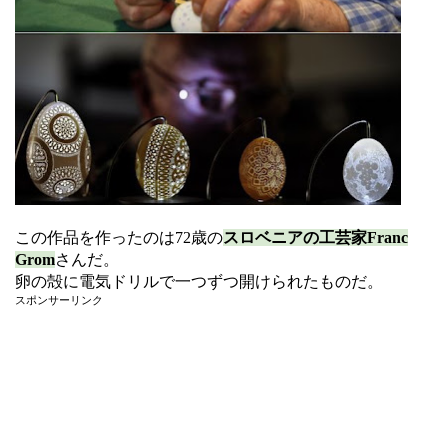
この作品を作ったのは72歳の
スロベニアの工芸家Franc
Grom
さんだ。
卵の殻に電気ドリルで一つずつ開けられたものだ。
スポンサーリンク