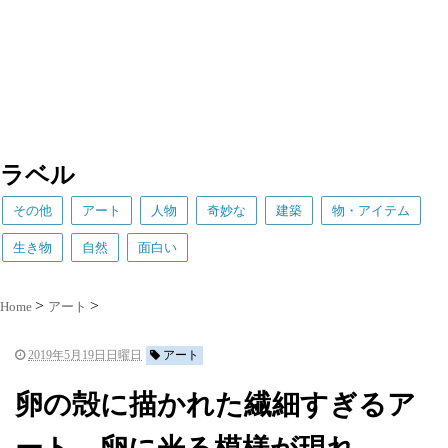
ラベル
その他
アート
人物
奇妙な
建築
物・アイテム
生き物
自然
面白い
Home
アート
2019年5月19日日曜日
アート
卵の殻に描かれた繊細すぎるア