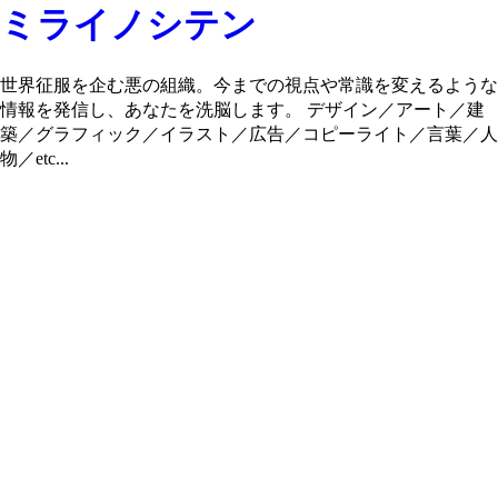
ミライノシテン
世界征服を企む悪の組織。今までの視点や常識を変えるような
情報を発信し、あなたを洗脳します。 デザイン／アート／建
築／グラフィック／イラスト／広告／コピーライト／言葉／人
物／etc...