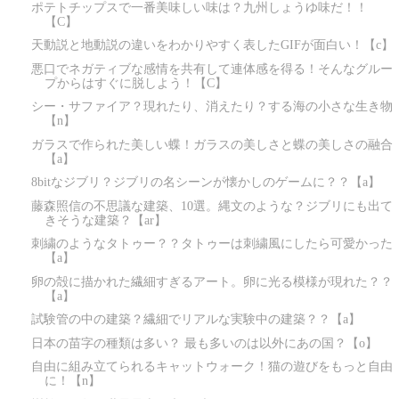
ポテトチップスで一番美味しい味は？九州しょうゆ味だ！！
【C】
天動説と地動説の違いをわかりやすく表したGIFが面白い！【c】
悪口でネガティブな感情を共有して連体感を得る！そんなグルー
プからはすぐに脱しよう！【C】
シー・サファイア？現れたり、消えたり？する海の小さな生き物
【n】
ガラスで作られた美しい蝶！ガラスの美しさと蝶の美しさの融合
【a】
8bitなジブリ？ジブリの名シーンが懐かしのゲームに？？【a】
藤森照信の不思議な建築、10選。縄文のような？ジブリにも出て
きそうな建築？【ar】
刺繍のようなタトゥー？？タトゥーは刺繍風にしたら可愛かった
【a】
卵の殻に描かれた繊細すぎるアート。卵に光る模様が現れた？？
【a】
試験管の中の建築？繊細でリアルな実験中の建築？？【a】
日本の苗字の種類は多い？ 最も多いのは以外にあの国？【o】
自由に組み立てられるキャットウォーク！猫の遊びをもっと自由
に！【n】