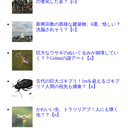
の進化した姿？【c】
新興宗教の異様な建築物、6選。怪しい？
洗脳されそう？【c】
巨大なウサギのぬいぐるみが崩壊してい
く？？Gelitinの謎アート【a】
古代の巨大ゴキブリ！1mを超えるゴキブ
リ？人間の祖先も捕食？【n】
かわいい虫、トラツリアブ！人にも懐く
虫？？【n】