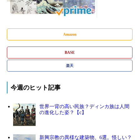
Amazon
BASE
楽天
今週のヒット記事
世界一背の高い民族？ディンカ族は人間
の進化した姿？【c】
新興宗教の異様な建築物、6選。怪しい？