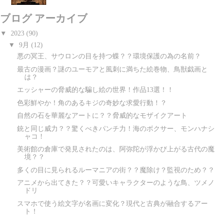
ブログ アーカイブ
▼
2023
(90)
▼
9月
(12)
悪の冥王、サウロンの目を持つ蝶？？環境保護の為の名前？
最古の漫画？謎のユーモアと風刺に満ちた絵巻物、鳥獣戯画と
は？
エッシャーの脅威的な騙し絵の世界！作品13選！！
色彩鮮やか！角のあるキジの奇妙な求愛行動！？
自然の石を華麗なアートに？？脅威的なモザイクアート
銃と同じ威力？？驚くべきパンチ力！海のボクサー、モンハナシ
ャコ！
美術館の倉庫で発見されたのは、阿弥陀が浮かび上がる古代の魔
境？？
多くの目に見られるルーマニアの街？？魔除け？監視のため？？
アニメから出てきた？？可愛いキャラクターのような鳥、ツメノ
ドリ
スマホで使う絵文字が名画に変化？現代と古典が融合するアー
ト！