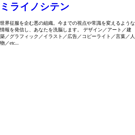
ミライノシテン
世界征服を企む悪の組織。今までの視点や常識を変えるような
情報を発信し、あなたを洗脳します。 デザイン／アート／建
築／グラフィック／イラスト／広告／コピーライト／言葉／人
物／etc...