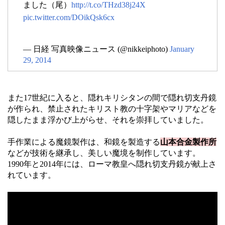
ました（尾）
http://t.co/THzd38j24X
pic.twitter.com/DOikQsk6cx
— 日経 写真映像ニュース (@nikkeiphoto)
January
29, 2014
また17世紀に入ると、隠れキリシタンの間で隠れ切支丹鏡
が作られ、禁止されたキリスト教の十字架やマリアなどを
隠したまま浮かび上がらせ、それを崇拝していました。
手作業による魔鏡製作は、和鏡を製造する
山本合金製作所
などが技術を継承し、美しい魔境を制作しています。
1990年と2014年には、ローマ教皇へ隠れ切支丹鏡が献上さ
れています。