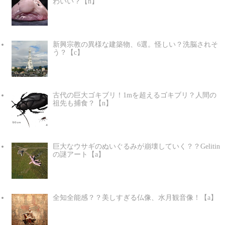
わいい？【n】
新興宗教の異様な建築物、6選。怪しい？洗脳されそ
う？【c】
古代の巨大ゴキブリ！1mを超えるゴキブリ？人間の
祖先も捕食？【n】
巨大なウサギのぬいぐるみが崩壊していく？？Gelitin
の謎アート【a】
全知全能感？？美しすぎる仏像、水月観音像！【a】