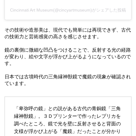
Cincinnati Art Museum(@cincyartmuseum)がシェアした投稿
その技術や造形美は、現代でも簡単には再現できず、古代
の技術力と芸術感覚の高さを感じさせます。
鏡の裏側に微細な凹凸をつけることで、反射する光の経路
が変わり、絵や文字が浮かび上がるようになっているので
す。
日本では古墳時代の三角縁神獣鏡で魔鏡の現象が確認され
ています。
「卑弥呼の鏡」との説がある古代の青銅鏡「三角
縁神獣鏡」。３Ｄプリンターで作ったレプリカを
調べたところ、鏡で光を壁に反射させると背面の
文様が浮かび上がる「魔鏡」だったことが分かり