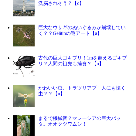
洗脳されそう？【c】
巨大なウサギのぬいぐるみが崩壊してい
く？？Gelitinの謎アート【a】
古代の巨大ゴキブリ！1mを超えるゴキブ
リ？人間の祖先も捕食？【n】
かわいい虫、トラツリアブ！人にも懐く
虫？？【n】
まるで機械音？マレーシアの巨大バッ
タ。オオクツワムシ！