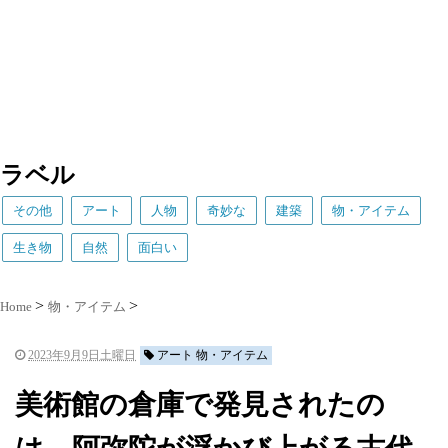
ラベル
その他
アート
人物
奇妙な
建築
物・アイテム
生き物
自然
面白い
Home
物・アイテム
2023年9月9日土曜日
アート 物・アイテム
美術館の倉庫で発見されたの