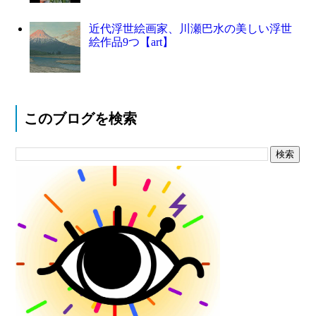
近代浮世絵画家、川瀬巴水の美しい浮世
絵作品9つ【art】
このブログを検索