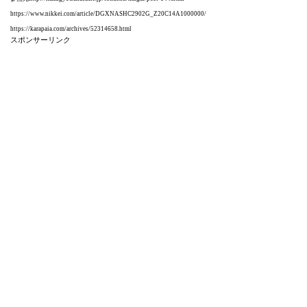
https://www.nikkei.com/article/DGXNASHC2902G_Z20C14A1000000/
https://karapaia.com/archives/52314658.html
スポンサーリンク