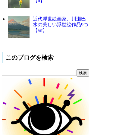
【n】
近代浮世絵画家、川瀬巴
水の美しい浮世絵作品9つ
【art】
このブログを検索