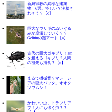
新興宗教の異様な建築
物、6選。怪しい？洗脳さ
れそう？【c】
巨大なウサギのぬいぐる
みが崩壊していく？？
Gelitinの謎アート【a】
古代の巨大ゴキブリ！1m
を超えるゴキブリ？人間
の祖先も捕食？【n】
まるで機械音？マレーシ
アの巨大バッタ。オオク
ツワムシ！
かわいい虫、トラツリア
ブ！人にも懐く虫？？