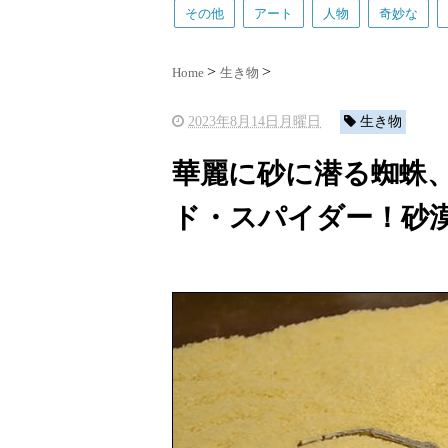
その他
アート
人物
奇妙な
Home
生き物
2023年8月14日月曜日
生き物
華麗に砂に潜る蜘蛛
ド・スパイダー！砂