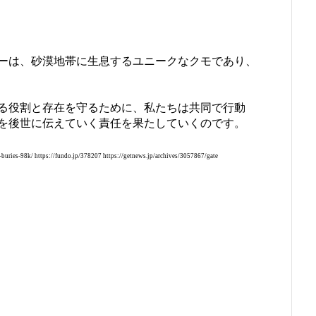
ーは、砂漠地帯に生息するユニークなクモであり、
る役割と存在を守るために、私たちは共同で行動
を後世に伝えていく責任を果たしていくのです。
ries-98k/ https://fundo.jp/378207 https://getnews.jp/archives/3057867/gate