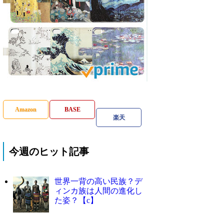
Amazon
BASE
楽天
今週のヒット記事
世界一背の高い民族？デ
ィンカ族は人間の進化し
た姿？【c】