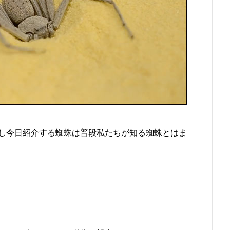
し今日紹介する蜘蛛は普段私たちが知る蜘蛛とはま