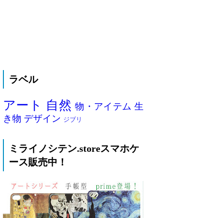
ラベル
アート
自然
物・アイテム
生
き物
デザイン
ジブリ
ミライノシテン.storeスマホケ
ース販売中！